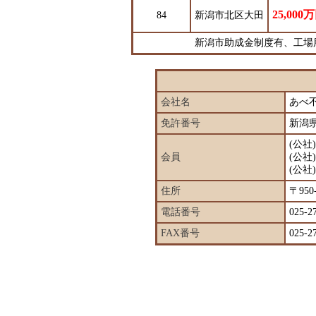
25,000
84
新潟市北区大田
新潟市助成金制度有、工場
会社名
あべ
免許番号
新潟県
(公
会員
(公
(公
住所
〒95
電話番号
025-2
FAX番号
025-2