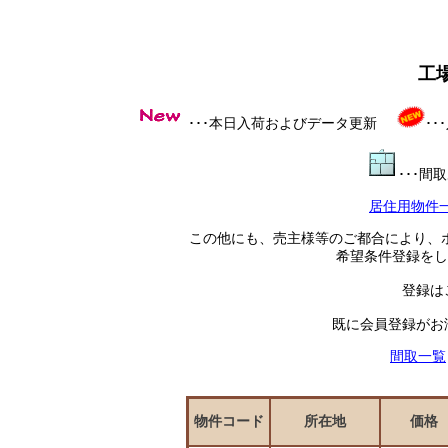
工
･･･本日入荷およびデータ更新
･
･･･
居住用物件
この他にも、売主様等のご都合により、
希望条件登録をし
登録は
既に会員登録がお
間取一覧
物件コード
所在地
価格